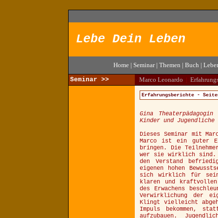
Lebe Dein Leben
Home
|
Seminar
|
Themen
|
Buch
|
Lebe
Seminar >>
Marco Leonardo
|
Erfahrung
Erfahrungsberichte - Seit
Gina Theaterpädagogin
Kinder und Jugendliche 
Dieses Seminar mit Mar
Marco ist ein guter E
bringen. Die Teilnehme
wer sie wirklich sind.
den Verstand befriedi
eigenen hohen Bewussts
sich wirklich für sei
klaren und kraftvolle
des Erwachens beschle
Verwirklichung der ei
Klingt vielleicht abge
Impuls bekommen, stat
aufzubauen. Jugendli