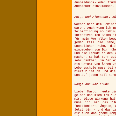
Ausbildungs- oder Stud
Abenteuer einzulassen, 
Antje und Alexander, Kü
Wochen nach dem Semina
waren. Auch wenn ich n
Selbstfindung so dahin
intensiven Ich-Seins i
für mein Verhalten bew
jeden Fall die Gabe,
unendlichen Ruhe, di
eingegeben von Dir rüb
und die Freude an den 
machen. Es hat sehr gu
sehr dankbar, in Dir e
ein Gefühl von Äonen v
Lebensschule muss bei 
hierfür ist da und die
uns auf jeden Fall scho
Nadja aus Karlsruhe
Lieber Marco, heute bi
gelöst und mich ins "J
mir. Diese Wirkung hat
muss ich mir das "Je
funktioniert. Ängste, 
Jetzt bin - und das i
dir auch das große Kom