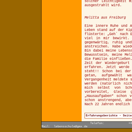
solcher Leichtigkeit m
ausgestrahlt wird.
Melitta aus Freiburg
Eine innere Ruhe und A
Leben stand auf der Ki
flüsterte: „Geh´ nach 
viel in mir bewirkt.
gegenwärtig, ruhig un
anstreichen. Habe wie
Bin dabei meine Lebens
Bewusstsein, meine Mel
die Familie einfließen
Zeit der Wiedergeburt
erfahren. Jetzt werde
steht!! Schon bei der
getan, aufgewühlt w
Vergangenheit meldete 
werden (natürlich nic
mich selbst von Sch
vorbereitet, Gleise
„Hausaufgaben“ schon 
schon anstrengend, ab
Nach 22 Jahren endlich 
Erfahrungsberichte - Seit
Telefon: +49 (
Mail:
lebensschule@gmx.de